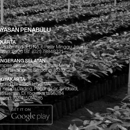
AYASAN PENABULU
AKARTA
wa Bambu I Jl. D No. 6 Pasar Minggu Jakarta
latan. 12520 t&f : (021) 78848321
ANGERANG SELATAN
mplek Griyaloka BSD Jl. Palm Merah II
.39 Rawabuntu, Serpong. 16310
OGYAKARTA
gung Baru Blok H No. 17A,
. Kelapa Gading, Pogung Lor, Sinduadi,
ati Sleman, DI Yogyakarta 55284
lepon: (0274) 5014285