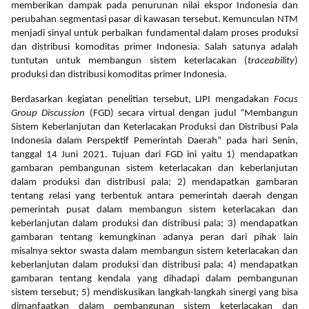
memberikan dampak pada penurunan nilai ekspor Indonesia dan
perubahan segmentasi pasar di kawasan tersebut. Kemunculan NTM
menjadi sinyal untuk perbaikan fundamental dalam proses produksi
dan distribusi komoditas primer Indonesia. Salah satunya adalah
tuntutan untuk membangun sistem keterlacakan (
traceability
)
produksi dan distribusi komoditas primer Indonesia.
Berdasarkan kegiatan penelitian tersebut, LIPI mengadakan
Focus
Group Discussion
(FGD) secara virtual dengan judul “Membangun
Sistem Keberlanjutan dan Keterlacakan Produksi dan Distribusi Pala
Indonesia dalam Perspektif Pemerintah Daerah” pada hari Senin,
tanggal 14 Juni 2021. Tujuan dari FGD ini yaitu 1) mendapatkan
gambaran pembangunan sistem keterlacakan dan keberlanjutan
dalam produksi dan distribusi pala; 2) mendapatkan gambaran
tentang relasi yang terbentuk antara pemerintah daerah dengan
pemerintah pusat dalam membangun sistem keterlacakan dan
keberlanjutan dalam produksi dan distribusi pala; 3) mendapatkan
gambaran tentang kemungkinan adanya peran dari pihak lain
misalnya sektor swasta dalam membangun sistem keterlacakan dan
keberlanjutan dalam produksi dan distribusi pala; 4) mendapatkan
gambaran tentang kendala yang dihadapi dalam pembangunan
sistem tersebut; 5) mendiskusikan langkah-langkah sinergi yang bisa
dimanfaatkan dalam pembangunan sistem keterlacakan dan