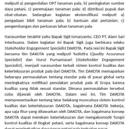
meliputi a) pengendalian OPT tanaman pala, b) peningkatan sumber
daya petani, c) peremajaan tanaman pala; d) distribusi pupuk dan
obat-obatan. Sedangkan kegiatan ekstensifikasi meliputi a)
pengadaan bibit tanaman pala; b) bantuan alat pertanian; c)
pengembangan dan perluasan lahan tanaman pala.
Narasumber terakhir yaitu Bapak Sigit Ismaryanto, CEO PT. Alam Sari
Interbuana. Dalam kegiatan ini Bapak Sigit juga berbicara selaku
Stakeholder Engagement Specialist
DAKOTA. Pada sesi ini Bapak Sigit
bersama tim DAKOTA yang meliputi Yudistira (
Quality Assurance
Specialist
) dan Nurul Purnamasari (
Stakeholder Engagement
Specialist
), menjadi narasumber terkait sistem kontrol kualitas dan
ketertelusuran produk pala dari DAKOTA. Tim DAKOTA memaparkan
beberapa permasalahan tentang standar pala di pasar global serta
meningkatnya notifikasi penolakan produk pala di Eropa karena
kualitas yang tidak sesuai standar. Dimana permasalahan tersebut
coba dijawab oleh DAKOTA. Dalam sesi ini, Tim DAKOTA
mempresentasikan tentang latar belakang munculnya sistem kontrol
kualitas dan ketertelusuran DAKOTA, bagaimana DAKOTA bekerja,
apa saja fitur yang ditawarkan oleh DAKOTA, dan bagaimana konsep
DAKOTA dapat merekam ketertelusuran dan mengakomodir fungsi
kontrol kualitas di tingkat petani, serta bagaimana konsep DAKOTA