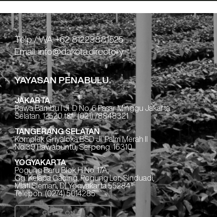
Telp / WA +62 81223881525
Email. info@dakota.directory
YAYASAN PENABULU
JAKARTA
Rawa Bambu I Jl. D No. 6 Pasar Minggu Jakarta
Selatan. 12520 t&f : (021) 78848321
TANGERANG SELATAN
Komplek Griyaloka BSD Jl. Palm Merah II
No.39 Rawabuntu, Serpong. 16310
YOGYAKARTA
Pogung Baru Blok H No. 17A,
Gg. Kelapa Gading, Pogung Lor, Sinduadi,
Mlati Sleman, DI Yogyakarta 55284
Telepon: (0274) 5014285