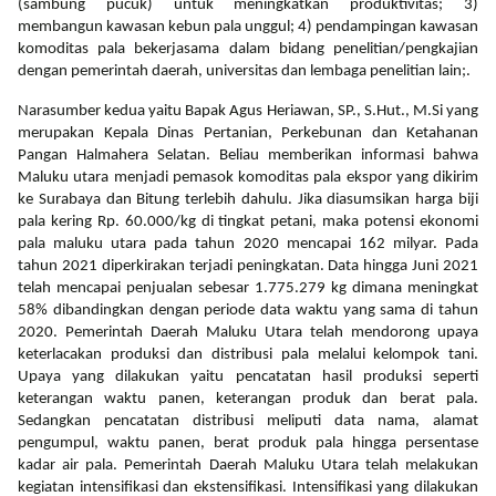
(sambung pucuk) untuk meningkatkan produktivitas; 3)
membangun kawasan kebun pala unggul; 4) pendampingan kawasan
komoditas pala bekerjasama dalam bidang penelitian/pengkajian
dengan pemerintah daerah, universitas dan lembaga penelitian lain;.
Narasumber kedua yaitu Bapak Agus Heriawan, SP., S.Hut., M.Si yang
merupakan Kepala Dinas Pertanian, Perkebunan dan Ketahanan
Pangan Halmahera Selatan. Beliau memberikan informasi bahwa
Maluku utara menjadi pemasok komoditas pala ekspor yang dikirim
ke Surabaya dan Bitung terlebih dahulu. Jika diasumsikan harga biji
pala kering Rp. 60.000/kg di tingkat petani, maka potensi ekonomi
pala maluku utara pada tahun 2020 mencapai 162 milyar. Pada
tahun 2021 diperkirakan terjadi peningkatan. Data hingga Juni 2021
telah mencapai penjualan sebesar 1.775.279 kg dimana meningkat
58% dibandingkan dengan periode data waktu yang sama di tahun
2020. Pemerintah Daerah Maluku Utara telah mendorong upaya
keterlacakan produksi dan distribusi pala melalui kelompok tani.
Upaya yang dilakukan yaitu pencatatan hasil produksi seperti
keterangan waktu panen, keterangan produk dan berat pala.
Sedangkan pencatatan distribusi meliputi data nama, alamat
pengumpul, waktu panen, berat produk pala hingga persentase
kadar air pala. Pemerintah Daerah Maluku Utara telah melakukan
kegiatan intensifikasi dan ekstensifikasi. Intensifikasi yang dilakukan