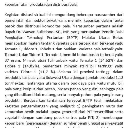
keberlanjutan produksi dan distribusi pala.
Kegiatan diskusi virtual ini mengundang beberapa narasumber dari
pemerintah dan sektor privat yang memiliki kapasitas dalam rantai
pasok dan distribusi komoditas pala. Narasumber pertama adalah
Bapak Dr. Wawan Sulistiono, SP., MP. yang merupakan Peneliti Balai
Pengkajian Teknologi Pertanian (BPTP) Maluku Utara. Beliau
memaparkan materi tentang varietas pala terbaik dan terkenal yaitu
Ternate 1, Tidore 1, Tobelo 1 dan Makian. Varietas pala terbaik yaitu
Ternate 1 dan Tidore 1. Ternate 1 memliki bobot basah terberat yaitu
87 gram. Minyak atsiri fuli terbaik yaitu Ternate 1 (14,62%) dan
Tidore 1 (14,82%). Sementara minyak atsiri biji tertinggi yaitu
varietas Tidore 1 (11,7 %). Selama ini provinsi tertinggi dalam
produktivitas pala yaitu Sulawesi Utara dengan jumlah produksi 1,13
ton/hektar. Tantangan utama dalam budidaya pala yaitu mutu biji
pala yang keriput dan pecah, proses panen yang dini sehingga pala
yang dihasilkan tidak matang, serta banyak pohon pala yang kurang
produktif. Berdasarkan tantangan tersebut BPTP telah melakukan
kegiatan pengembangan yang meliputi: 1) peningkatan mutu dan
kemurnian benih melalui upaya generatif dari PIT tersertifikat serta
vegetatif dengan sambung pucuk entres pala PIT; 2) membangun
kebun baru (peremajaan) dengan sumber benih unggul asal vegetatif